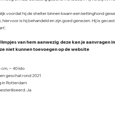
jnlijk voordat hij de shelter binnen kwam een kettinghond gewe
, hiervoor is hij behandeld en zijn goed genezen. Hij is gecast
rt'.
 𝗳𝗶𝗹𝗺𝗽𝗷𝗲𝘀 𝘃𝗮𝗻 𝗵𝗲𝗺 𝗮𝗮𝗻𝘄𝗲𝘇𝗶𝗴, 𝗱𝗲𝘇𝗲 𝗸𝗮𝗻 𝗷𝗲 𝗮𝗮𝗻𝘃𝗿𝗮𝗴𝗲𝗻 𝗶𝗻
𝗲 𝗻𝗶𝗲𝘁 𝗸𝘂𝗻𝗻𝗲𝗻 𝘁𝗼𝗲𝘃𝗼𝗲𝗴𝗲𝗻 𝗼𝗽 𝗱𝗲 𝘄𝗲𝗯𝘀𝗶𝘁𝗲
 cm, ~ 40 kilo
ren geschat rond 2021
g in Rotterdam
steriliseerd: Ja
Volg ons op Facebook
V