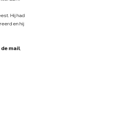
est. Hij had
reerd en hij
 𝗱𝗲 𝗺𝗮𝗶𝗹,
olg ons op Instagram