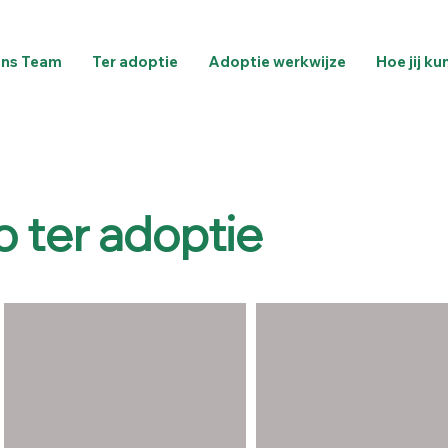
ns Team
Ter adoptie
Adoptie werkwijze
Hoe jij ku
 ter adoptie