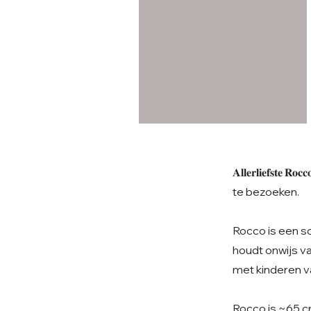
𝐀𝐥𝐥𝐞𝐫𝐥𝐢𝐞𝐟𝐬
te bezoeken.
Rocco is een sc
houdt onwijs va
met kinderen va
Rocco is ~65 cm