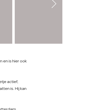
terdam en is hier ook
tje actief,
ten is. Hij kan
Rotterdam.