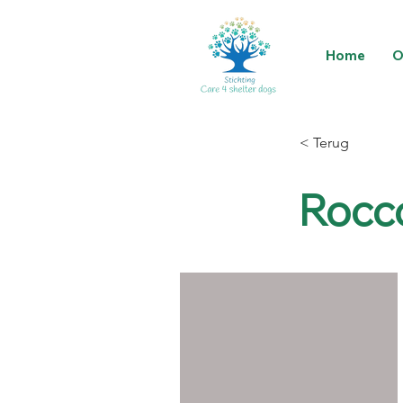
Home
O
< Terug
Rocco