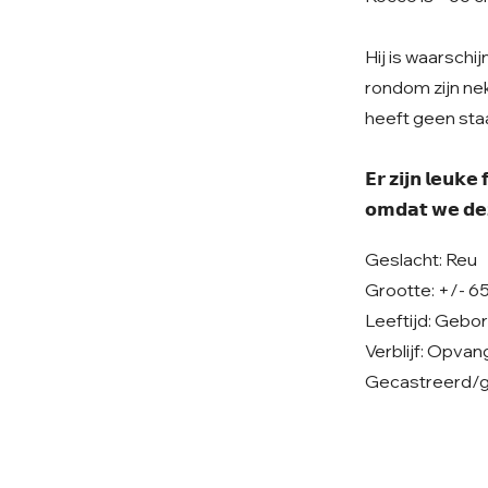
Hij is waarschi
rondom zijn nek
heeft geen staa
𝗘𝗿 𝘇𝗶𝗷𝗻 𝗹𝗲𝘂𝗸
𝗼𝗺𝗱𝗮𝘁 𝘄𝗲 𝗱𝗲𝘇
Geslacht: Reu
Grootte: +/- 65
Leeftijd: Gebo
Verblijf: Opvan
Gecastreerd/ge
© 2026 Care 4 Shelter Dogs
KVK: 82232547
UBN: 6913263