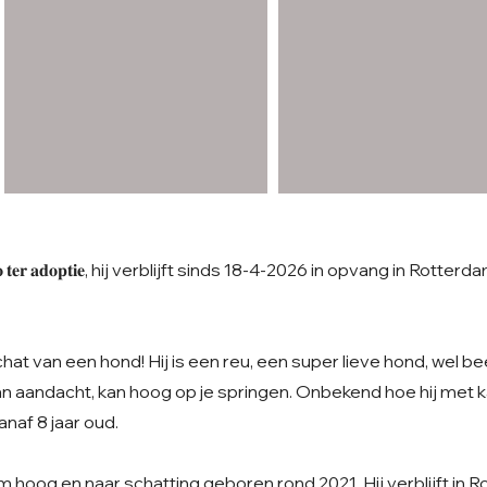
𝐞 𝐑𝐨𝐜𝐜𝐨 𝐭𝐞𝐫 𝐚𝐝𝐨𝐩𝐭𝐢𝐞, hij verblijft sinds 18-4-2026 in opvang in Rot
hat van een hond! Hij is een reu, een super lieve hond, wel bee
n aandacht, kan hoog op je springen. Onbekend hoe hij met kat
naf 8 jaar oud.
 hoog en naar schatting geboren rond 2021. Hij verblijft in 