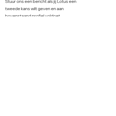
Stuur ons een bericht als jij Lotus een
tweede kans wilt geven en aan
bovenstaand profiel voldoet.
Heeft u serieuze interesse?
Stuur dan gerust een e-mail naar
Care4shelterdogs@hotmail.com
.
We vinden het fijn als u in uw bericht
alvast iets deelt over uw
gezinssituatie, ervaring en
woonsituatie. Zo krijgen we een beter
beeld van uw thuissituatie en kunnen
we samen kijken of er een mooie
match mogelijk is.
​Geslacht: Teefje
Grootte: Middelmaat