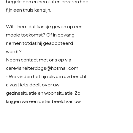
begeleiden en hem laten ervaren hoe
fijn een thuis kan zijn.
Wil jij hem dat kansje geven op een
mooie toekomst? Of in opvang
nemen totdat hij geadopteerd
wordt?
Neem contact met ons op via
care4shelterdogs@hotmail.com
- We vinden het fijn als u in uw bericht
alvast iets deelt over uw
gezinssituatie en woonsituatie. Zo
krijgen we een beter beeld van uw
thuissituatie en kunnen we samen
kijken of er een mooie match mogelijk
is