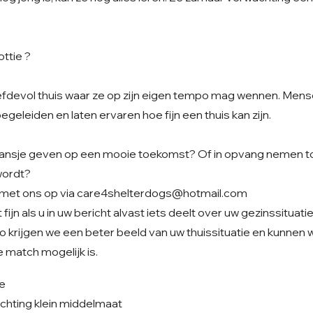
ttie ?
liefdevol thuis waar ze op zijn eigen tempo mag wennen. Men
begeleiden en laten ervaren hoe fijn een thuis kan zijn.
t kansje geven op een mooie toekomst? Of in opvang nemen to
wordt?
met ons op via
care4shelterdogs@hotmail.com
fijn als u in uw bericht alvast iets deelt over uw gezinssituati
o krijgen we een beter beeld van uw thuissituatie en kunnen
 match mogelijk is.
je
chting klein middelmaat