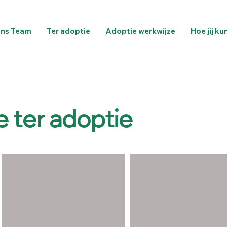
ns Team
Ter adoptie
Adoptie werkwijze
Hoe jij ku
e ter adoptie