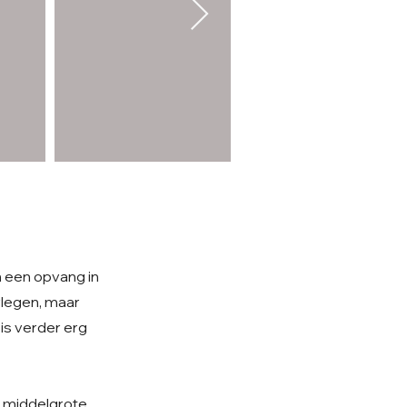
n een opvang in
erlegen, maar
 is verder erg
en middelgrote