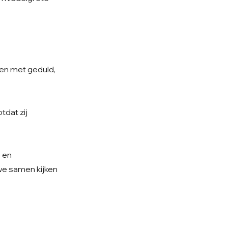
sen met geduld,
tdat zij
e en
 we samen kijken