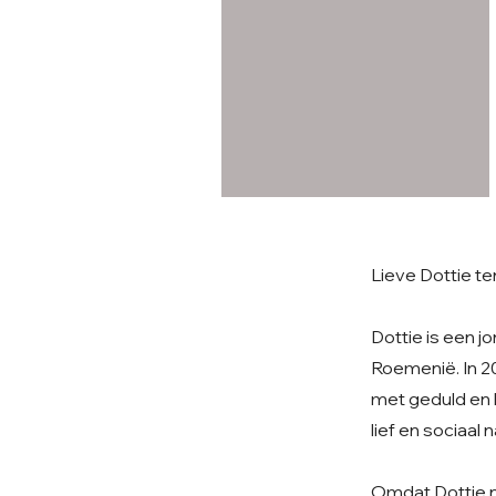
Lieve Dottie te
Dottie is een j
Roemenië. In 20
met geduld en l
lief en sociaa
Omdat Dottie no