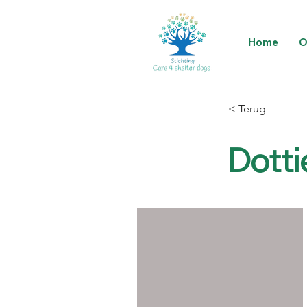
Home
O
< Terug
Dotti