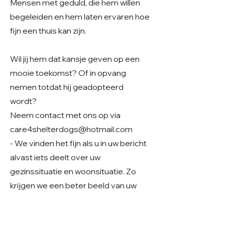
Mensen met geduld, die hem willen
begeleiden en hem laten ervaren hoe
fijn een thuis kan zijn.
Wil jij hem dat kansje geven op een
mooie toekomst? Of in opvang
nemen totdat hij geadopteerd
wordt?
Neem contact met ons op via
care4shelterdogs@hotmail.com
- We vinden het fijn als u in uw bericht
alvast iets deelt over uw
gezinssituatie en woonsituatie. Zo
krijgen we een beter beeld van uw
thuissituatie en kunnen we samen
kijken of er een mooie match mogelijk