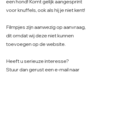
een hond! Komt gelijk aangesprint
voor knuffels, ook als hij je niet kent!
Filmpjes zijn aanwezig op aanvraag,
dit omdat wij deze niet kunnen
toevoegen op de website.
Heeft u serieuze interesse?
Stuur dan gerust een e-mail naar
Care4shelterdogs@hotmail.com
- We vinden het fijn als u in uw bericht
alvast iets deelt over uw
gezinssituatie en woonsituatie. Zo
krijgen we een beter beeld van uw
thuissituatie en kunnen we samen
kijken of er een mooie match mogelijk