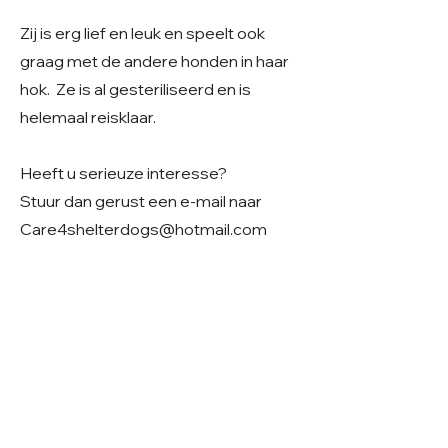
Zij is erg lief en leuk en speelt ook
graag met de andere honden in haar
hok. Ze is al gesteriliseerd en is
helemaal reisklaar.
Heeft u serieuze interesse?
Stuur dan gerust een e-mail naar
Care4shelterdogs@hotmail.com
We vinden het fijn als u in uw bericht
alvast iets deelt over uw
gezinssituatie en woonsituatie. Zo
krijgen we een beter beeld van uw
thuissituatie en kunnen we samen
kijken of er een mooie match mogelijk
is.