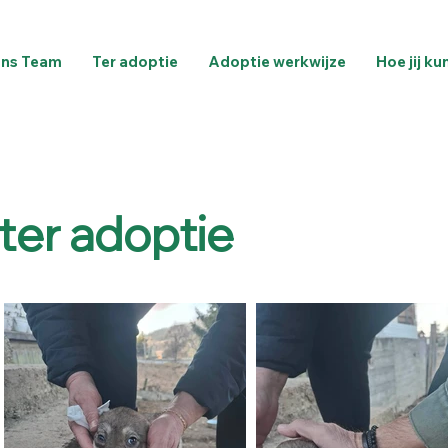
ns Team
Ter adoptie
Adoptie werkwijze
Hoe jij ku
 ter adoptie