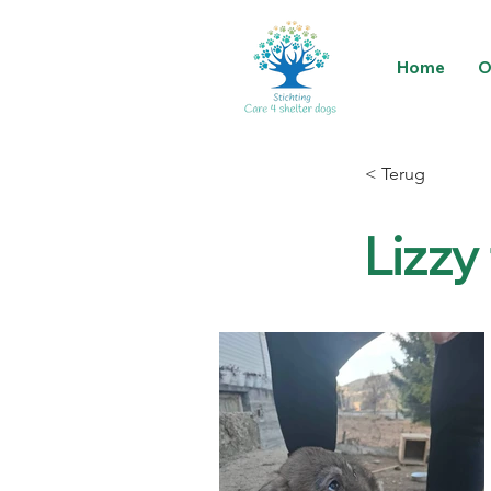
Home
O
< Terug
Lizzy