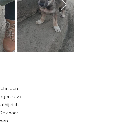
el in een
egen is. Ze
 hij zich
 Ook naar
nen.