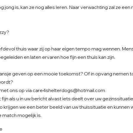
 jong is, kan ze nog alles leren. Naar verwachting zal ze een
izzy?
liefdevol thuis waar zij op haar eigen tempo mag wennen. Me
begeleiden en laten ervaren hoe fijn een thuis kan zijn.
t kansje geven op een mooie toekomst? Of in opvang nemen to
wordt?
met ons op via
care4shelterdogs@hotmail.com
fijn als u in uw bericht alvast iets deelt over uw gezinssituati
o krijgen we een beter beeld van uw thuissituatie en kunnen
 match mogelijk is.
je