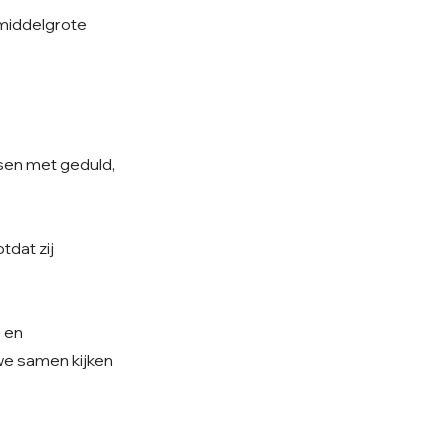
 middelgrote
nsen met geduld,
tdat zij
e en
 we samen kijken