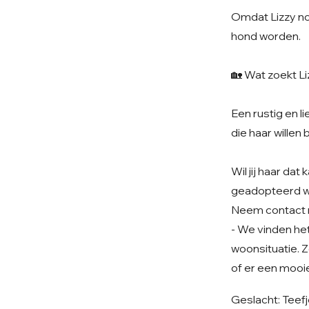
Omdat Lizzy nog
hond worden.
🏡 Wat zoekt L
Een rustig en 
die haar willen 
Wil jij haar da
geadopteerd 
Neem contact 
- We vinden het 
woonsituatie. Z
of er een mooie
Geslacht: Teef