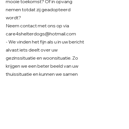
mooie toekomst? Of in opvang
nemen totdat zij geadopteerd
wordt?
Neem contact met ons op via
care4shelterdogs@hotmail.com
- We vinden het fijn als u in uw bericht
alvast iets deelt over uw
gezinssituatie en woonsituatie. Zo
krijgen we een beter beeld van uw
thuissituatie en kunnen we samen
kijken of er een mooie match mogelijk
is.
Geslacht: Teefje
Grootte: Klein middelmaat
Leeftijd: Geboren ~2023/24
Verblijf: Buitenopvang in Roemenië