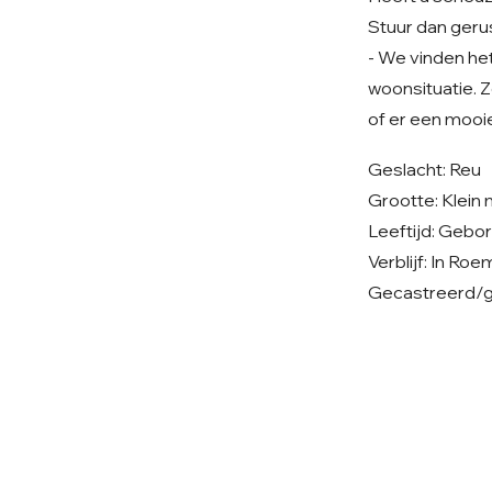
Stuur dan geru
- We vinden het 
woonsituatie. Z
of er een mooie
Geslacht: Reu
Grootte: Klein
Leeftijd: Gebo
Verblijf: In Ro
Gecastreerd/ge
© 2026 Care 4 Shelter Dogs
KVK: 82232547
UBN: 6913263