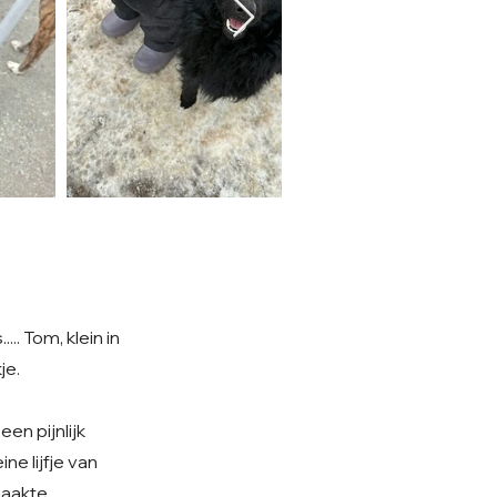
.. Tom, klein in
je.
en pijnlijk
ne lijfje van
 maakte