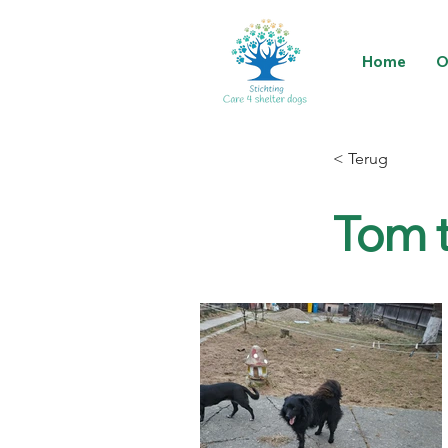
Home
O
< Terug
Tom t