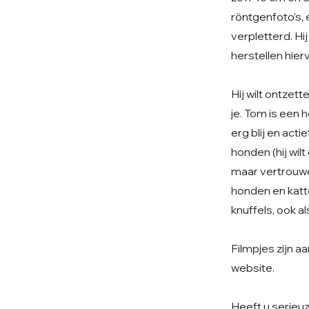
röntgenfoto’s, e
verpletterd. Hi
herstellen hier
Hij wilt ontzet
je. Tom is een h
erg blij en ac
honden (hij wil
maar vertrouwen
honden en katte
knuffels, ook als
Filmpjes zijn 
website.
Heeft u serieu