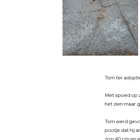
Tom ter adopti
Met spoed op zoe
het zien maar g
Tom werd gevon
pootje dat hij a
zo’n 40 cm en e