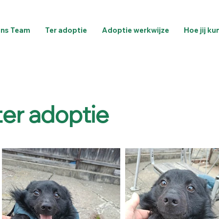
ns Team
Ter adoptie
Adoptie werkwijze
Hoe jij ku
er adoptie