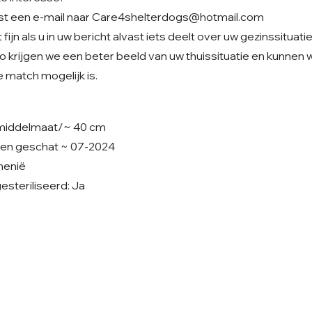
st een e-mail naar
Care4shelterdogs@hotmail.com
fijn als u in uw bericht alvast iets deelt over uw gezinssituati
o krijgen we een beter beeld van uw thuissituatie en kunnen
 match mogelijk is.
 middelmaat/~ 40 cm
ren geschat ~ 07-2024
emenië
steriliseerd: Ja
Volg ons op Facebook
V