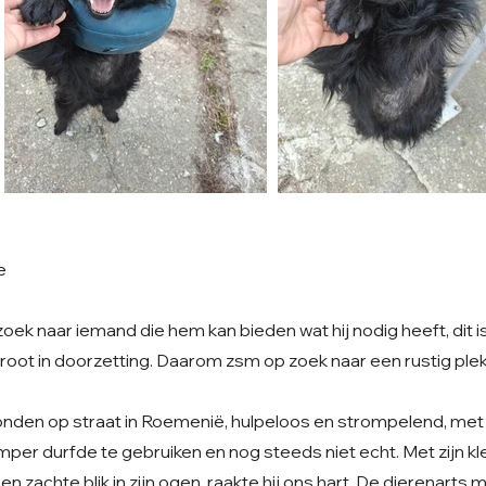
e
k naar iemand die hem kan bieden wat hij nodig heeft, dit is...
root in doorzetting. Daarom zsm op zoek naar een rustig plek
den op straat in Roemenië, hulpeloos en strompelend, met e
mper durfde te gebruiken en nog steeds niet echt. Met zijn klei
en zachte blik in zijn ogen, raakte hij ons hart. De dierenarts