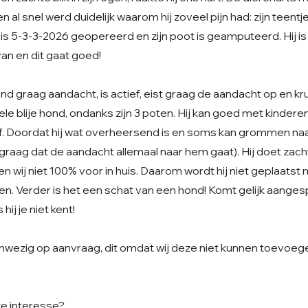
n al snel werd duidelijk waarom hij zoveel pijn had: zijn teentje
j is 5-3-3-2026 geopereerd en zijn poot is geamputeerd. Hij is
van en dit gaat goed!
tend graag aandacht, is actief, eist graag de aandacht op en kr
ele blije hond, ondanks zijn 3 poten. Hij kan goed met kinderen, 
tief. Doordat hij wat overheersend is en soms kan grommen na
t graag dat de aandacht allemaal naar hem gaat). Hij doet za
 wij niet 100% voor in huis. Daarom wordt hij niet geplaatst
n. Verder is het een schat van een hond! Komt gelijk aanges
 hij je niet kent!
aanwezig op aanvraag, dit omdat wij deze niet kunnen toevoeg
ze interesse?