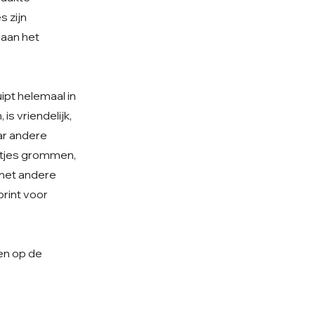
s zijn
 aan het
uipt helemaal in
is vriendelijk,
ar andere
chtjes grommen,
 met andere
print voor
en op de