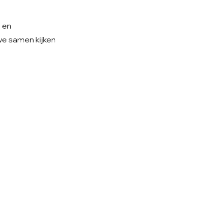
e en
 we samen kijken
olg ons op Instagram