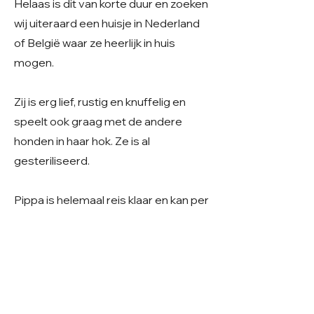
Helaas is dit van korte duur en zoeken
wij uiteraard een huisje in Nederland
of België waar ze heerlijk in huis
mogen.
Zij is erg lief, rustig en knuffelig en
speelt ook graag met de andere
honden in haar hok. Ze is al
gesteriliseerd.
Pippa is helemaal reis klaar en kan per
direct reizen 💛​
Geslacht: Teefje
Grootte: Middelmaat
Leeftijd: Geboren maart 2022
Verblijf: In opvang op een boerderij in