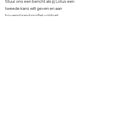
Stuur ons een bericht als jij Lotus een
tweede kans wilt geven en aan
bovenstaand profiel voldoet.
Heeft u serieuze interesse?
Stuur dan gerust een e-mail naar
Care4shelterdogs@hotmail.com
.
We vinden het fijn als u in uw bericht
alvast iets deelt over uw
gezinssituatie, ervaring en
woonsituatie. Zo krijgen we een beter
beeld van uw thuissituatie en kunnen
we samen kijken of er een mooie
match mogelijk is.
​Geslacht: Teefje
Grootte: Middelmaat