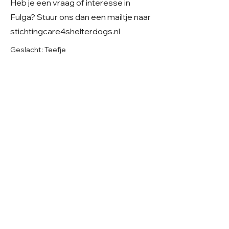
Heb je een vraag of interesse in
Fulga? Stuur ons dan een mailtje naar
stichtingcare4shelterdogs.nl
Geslacht: Teefje
Grootte: Klein middelmaat verwachting
Leeftijd: Geboren rond mei 2024
Verblijf: In Roemenië
Gecastreerd/gesteriliseerd: Ja
1 vd 14 pups
© 2026 Care 4 Shelter Dogs
KVK:
82232547
UBN:
6913263
Volg ons op
Facebook