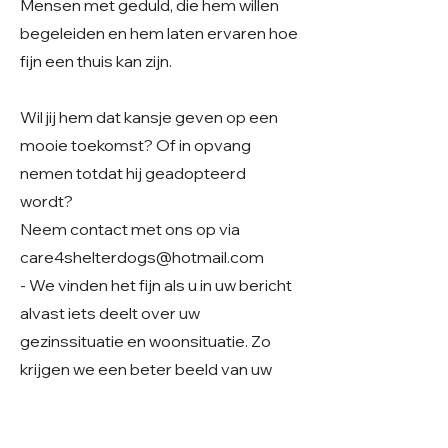
Mensen met geduld, die hem willen
begeleiden en hem laten ervaren hoe
fijn een thuis kan zijn.
Wil jij hem dat kansje geven op een
mooie toekomst? Of in opvang
nemen totdat hij geadopteerd
wordt?
Neem contact met ons op via
care4shelterdogs@hotmail.com
- We vinden het fijn als u in uw bericht
alvast iets deelt over uw
gezinssituatie en woonsituatie. Zo
krijgen we een beter beeld van uw
thuissituatie en kunnen we samen
kijken of er een mooie match mogelijk