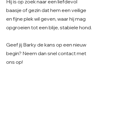
Hij is op zoek naar een liefdevol
baasje of gezin dat hem een veilige
en fijne plek wil geven, waar hij mag
opgroeien tot een blije, stabiele hond.
Geef jij Barky de kans op een nieuw
begin? Neem dan snel contact met
ons op!
care4shelterdogs@hotmail.com
Geslacht: Reu
Grootte: Middelmaat
Leeftijd: Geboren rond eind april 2025
Verblijf: In Roemenië
Gecastreerd/gesteriliseerd: Ja
© 2026 Care 4 Shelter Dogs
KVK:
82232547