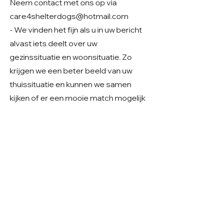
Neem contact met ons op via
care4shelterdogs@hotmail.com
- We vinden het fijn als u in uw bericht
alvast iets deelt over uw
gezinssituatie en woonsituatie. Zo
krijgen we een beter beeld van uw
thuissituatie en kunnen we samen
kijken of er een mooie match mogelijk
is.
Geslacht: Reu
Grootte: Klein middelmaat, nu 37 cm
Leeftijd: Geboren rond januari 2024
Verblijf: Buitenopvang in Roemenië
Gecastreerd/gesteriliseerd: Ja
© 2026 Care 4 Shelter Dogs
KVK:
82232547