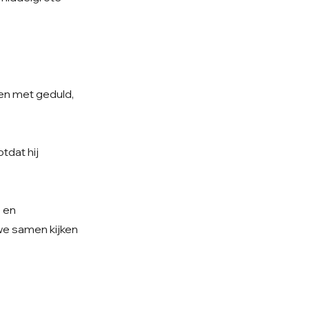
sen met geduld,
tdat hij
e en
 we samen kijken