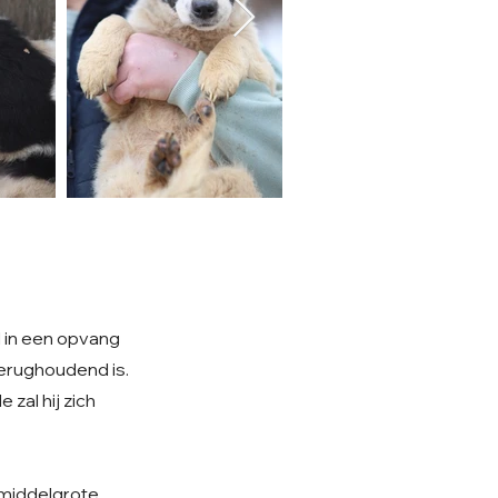
l in een opvang
terughoudend is.
zal hij zich
n middelgrote