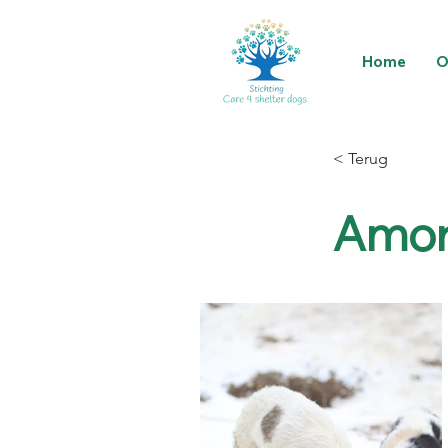
Home
O
< Terug
Amor 