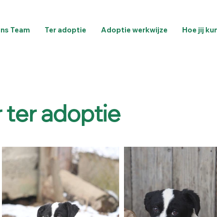
ns Team
Ter adoptie
Adoptie werkwijze
Hoe jij ku
ter adoptie