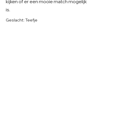
kijken of er een mooie match mogelijk
is.
Geslacht: Teefje
Grootte: Middelmaat, 53 cm
Leeftijd: Geboren ~01-2024
Verblijf: Buitenopvang in Roemenië
Gecastreerd/gesteriliseerd: ja
© 2026 Care 4 Shelter Dogs
KVK:
82232547
UBN:
6913263
Volg ons op
Facebook
Volg ons op Instagram