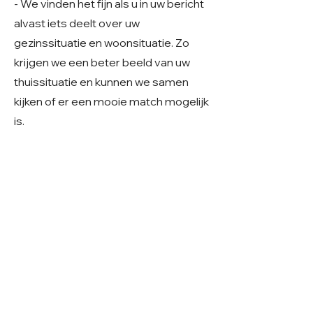
- We vinden het fijn als u in uw bericht
alvast iets deelt over uw
gezinssituatie en woonsituatie. Zo
krijgen we een beter beeld van uw
thuissituatie en kunnen we samen
kijken of er een mooie match mogelijk
is.
Geslacht: Teefje
Grootte: Klein middelmaat, 40 cm & 10 kg
Leeftijd: Geboren rond februari 2024
Verblijf: In buitenopvang in Roemenië
Gecastreerd/gesteriliseerd: Ja
© 2026 Care 4 Shelter Dogs
KVK:
82232547
UBN:
6913263