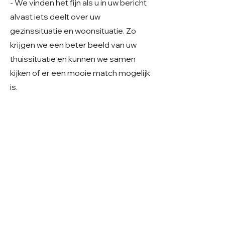
- We vinden het fijn als u in uw bericht
alvast iets deelt over uw
gezinssituatie en woonsituatie. Zo
krijgen we een beter beeld van uw
thuissituatie en kunnen we samen
kijken of er een mooie match mogelijk
is.
Geslacht: Teefje
Grootte: Middelmaat
Leeftijd: Geboren rond februari 2024
Verblijf: In Roemenië
Gecastreerd/gesteriliseerd: Ja
© 2026 Care 4 Shelter Dogs
KVK:
82232547
UBN:
6913263