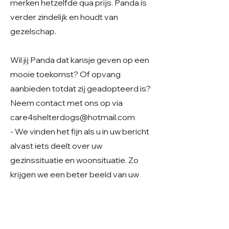
merken hetzelfde qua prijs. Panda is
verder zindelijk en houdt van
gezelschap.
Wil jij Panda dat kansje geven op een
mooie toekomst? Of opvang
aanbieden totdat zij geadopteerd is?
Neem contact met ons op via
care4shelterdogs@hotmail.com
- We vinden het fijn als u in uw bericht
alvast iets deelt over uw
gezinssituatie en woonsituatie. Zo
krijgen we een beter beeld van uw
thuissituatie en kunnen we samen
kijken of er een mooie match mogelijk
is.