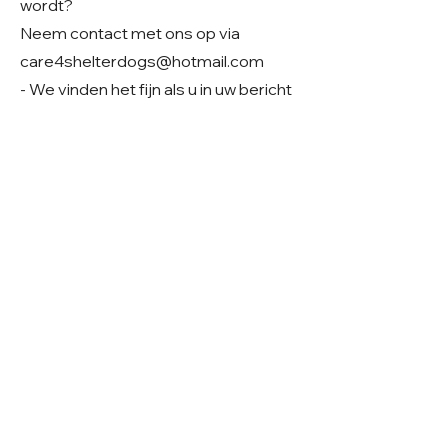
wordt?
Neem contact met ons op via
care4shelterdogs@hotmail.com
- We vinden het fijn als u in uw bericht
alvast iets deelt over uw
gezinssituatie en woonsituatie. Zo
krijgen we een beter beeld van uw
thuissituatie en kunnen we samen
kijken of er een mooie match mogelijk
is.
Geslacht: Teefje
Grootte: Verwachting middelmaat
Leeftijd: Geboren rond 01-2026
Verblijf: Opvang in Roemenië
Gecastreerd/gesteriliseerd: Ja