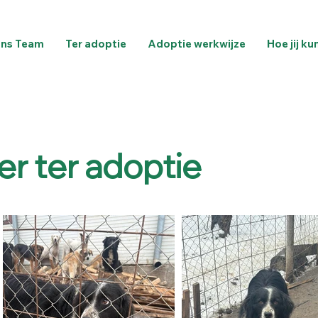
ns Team
Ter adoptie
Adoptie werkwijze
Hoe jij ku
er ter adoptie