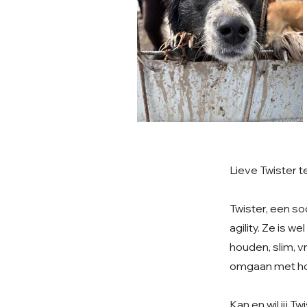
Lieve Twister t
Twister, een s
agility. Ze is w
houden, slim, vr
omgaan met ho
Kan en wil jij T