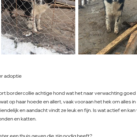
er adoptie
oort bordercollie achtige hond wat het naar verwachting goed
el wat op haar hoede en allert, vaak vooraan het hek om alles i
iendelijk en aandacht vindt ze leuk en fijn. Is wat actief en k
nden en katten.
wister een thuis geven die zijn nodig heeft?