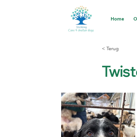
Home
O
< Terug
Twist