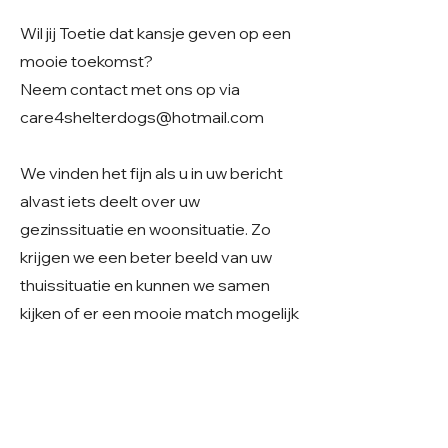
Wil jij Toetie dat kansje geven op een
mooie toekomst?
Neem contact met ons op via
care4shelterdogs@hotmail.com
We vinden het fijn als u in uw bericht
alvast iets deelt over uw
gezinssituatie en woonsituatie. Zo
krijgen we een beter beeld van uw
thuissituatie en kunnen we samen
kijken of er een mooie match mogelijk
is.
Geslacht: Teefje
Grootte: Klein middelmaat naar
verwachting