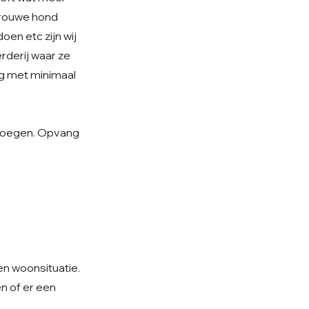
 trouwe hond
oen etc zijn wij
rderij waar ze
ig met minimaal
oevoegen. Opvang
 en woonsituatie.
n of er een