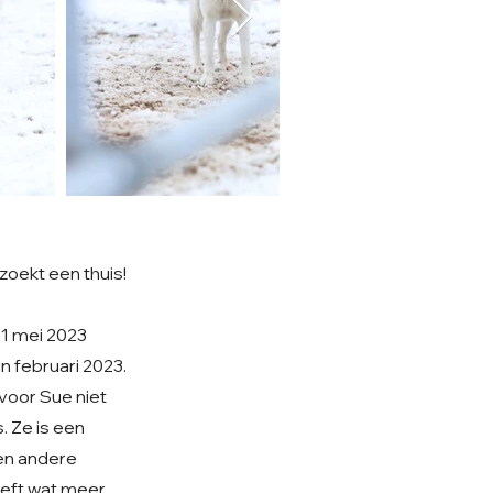
 zoekt een thuis!
p 1 mei 2023
 februari 2023.
 voor Sue niet
. Ze is een
 en andere
heeft wat meer