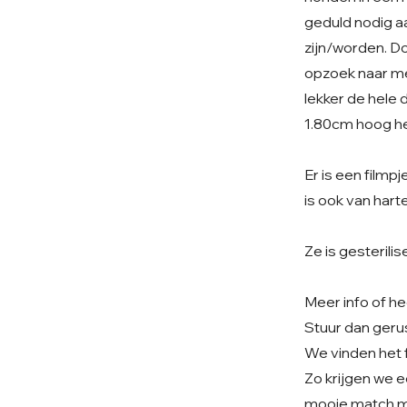
geduld nodig aa
zijn/worden. Do
opzoek naar me
lekker de hele 
1.80cm hoog he
Er is een filmp
is ook van hart
Ze is gesterilis
Meer info of he
Stuur dan geru
We vinden het fi
Zo krijgen we e
mooie match mo