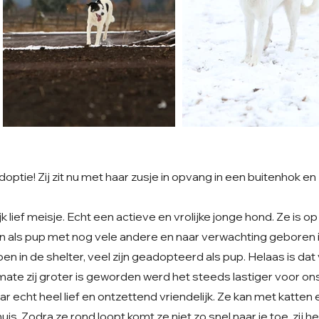
doptie! Zij zit nu met haar zusje in opvang in een buitenhok en
jk lief meisje. Echt een actieve en vrolijke jonge hond. Ze is o
als pup met nog vele andere en naar verwachting geboren in
en in de shelter, veel zijn geadopteerd als pup. Helaas is dat
mate zij groter is geworden werd het steeds lastiger voor ons
r echt heel lief en ontzettend vriendelijk. Ze kan met katten
uis. Zodra ze rond loopt komt ze niet zo snel naar je toe, zij 