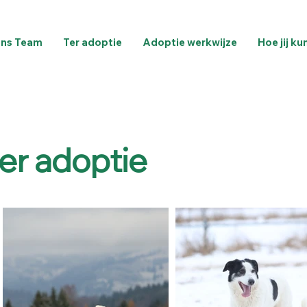
ns Team
Ter adoptie
Adoptie werkwijze
Hoe jij ku
er adoptie