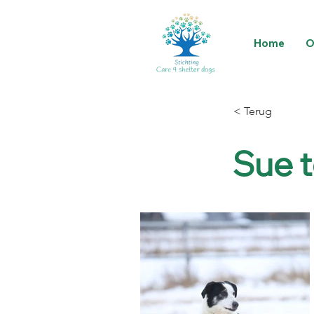
Home
O
< Terug
Sue t