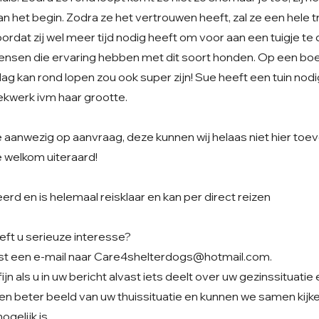
n het begin. Zodra ze het vertrouwen heeft, zal ze een hele
ordat zij wel meer tijd nodig heeft om voor aan een tuigje te d
nsen die ervaring hebben met dit soort honden. Op een boe
dag kan rond lopen zou ook super zijn! Sue heeft een tuin nod
kwerk ivm haar grootte.
je aanwezig op aanvraag, deze kunnen wij helaas niet hier t
e welkom uiteraard!
eerd en is helemaal reisklaar en kan per direct reizen
eft u serieuze interesse?
st een e-mail naar
Care4shelterdogs@hotmail.com
.
jn als u in uw bericht alvast iets deelt over uw gezinssituatie
en beter beeld van uw thuissituatie en kunnen we samen kijke
gelijk is.