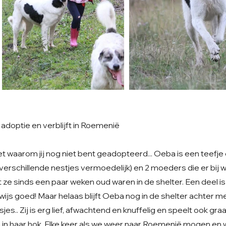
adoptie en verblijft in Roemenië
et waarom jij nog niet bent geadopteerd... Oeba is een teefj
verschillende nestjes vermoedelijk) en 2 moeders die er bij wa
at ze sinds een paar weken oud waren in de shelter. Een deel 
ijs goed! Maar helaas blijft Oeba nog in de shelter achter m
sjes.. Zij is erg lief, afwachtend en knuffelig en speelt ook gr
in haar hok. Elke keer als we weer naar Roemenië mogen en 