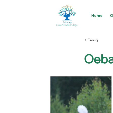
Home
O
< Terug
Oeba 