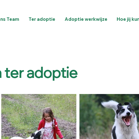
ns Team
Ter adoptie
Adoptie werkwijze
Hoe jij ku
ter adoptie