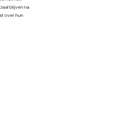
aal blijven na
at over hun
olg ons op Instagram