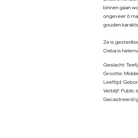
binnen gaan wor
ongeveer 6 maa
gouden karakte
Ze is gesterilis
Oeba is helemaa
Geslacht: Teef
Grootte: Midd
Leeftijd: Gebo
Verblijf: Public
Gecastreerd/ge
© 2026 Care 4 Shelter Dogs
KVK: 82232547
UBN: 6913263