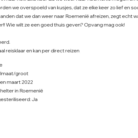
den we overspoeld van kusjes, dat ze elke keer zo lief en soci
nden dat we dan weer naar Roemenië afreizen, zegt echt w
r!! Wie wilt ze een goed thuis geven? Opvang mag ook!
eerd.
l reisklaar en kan per direct reizen
je
elmaat/groot
ren maart 2022
 shelter in Roemenië
steriliseerd: Ja
Volg ons op Facebook
V