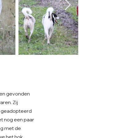
e en gevonden
ren. Zij
is geadopteerd
et nog een paar
aag met de
we het hok