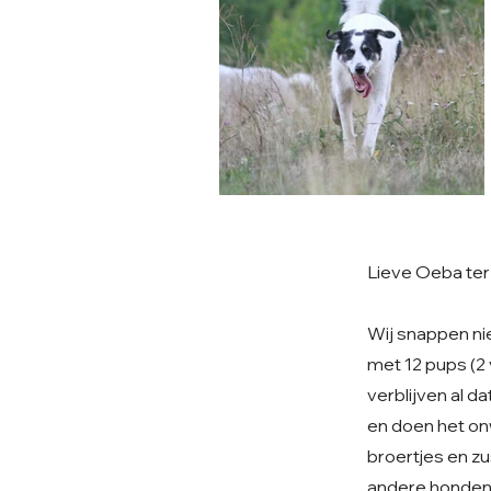
Lieve Oeba ter 
Wij snappen ni
met 12 pups (2 
verblijven al d
en doen het onw
broertjes en zu
andere honden 