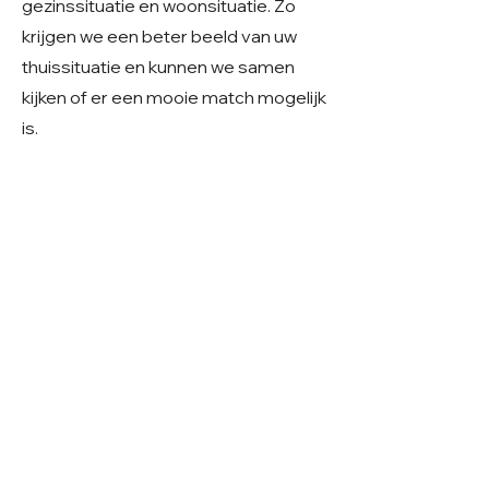
gezinssituatie en woonsituatie. Zo
krijgen we een beter beeld van uw
thuissituatie en kunnen we samen
kijken of er een mooie match mogelijk
is.
Geslacht: Reu
Grootte: Klein
Leeftijd: Geboren ~ 6-2025
Verblijf: Buitenopvang Roemenië
Gecastreerd/gesteriliseerd: Ja
© 2026 Care 4 Shelter Dogs
KVK:
82232547
UBN:
6913263
Volg ons op
Facebook