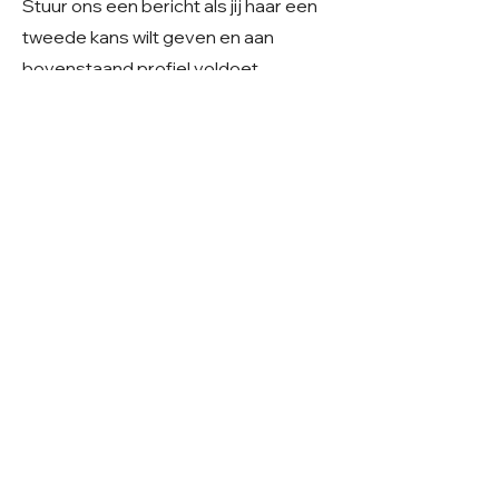
Stuur ons een bericht als jij haar een
tweede kans wilt geven en aan
bovenstaand profiel voldoet.
Heeft u serieuze interesse?
Stuur dan gerust een e-mail naar
Care4shelterdogs@hotmail.com
.
We vinden het fijn als u in uw bericht
alvast iets deelt over uw
gezinssituatie, ervaring en
woonsituatie. Zo krijgen we een beter
beeld van uw thuissituatie en kunnen
we samen kijken of er een mooie
match mogelijk is.
Geslacht: Teefje
Grootte: Middelmaat