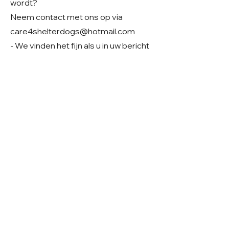
wordt?
Neem contact met ons op via
care4shelterdogs@hotmail.com
- We vinden het fijn als u in uw bericht
alvast iets deelt over uw
gezinssituatie en woonsituatie. Zo
krijgen we een beter beeld van uw
thuissituatie en kunnen we samen
kijken of er een mooie match mogelijk
is.
Geslacht: Teefje
Grootte: Verwachting middelmaat
Leeftijd: Geboren rond 01-2026
Verblijf: Opvang in Roemenië
Gecastreerd/gesteriliseerd: Ja