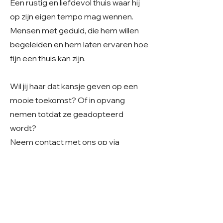
Een rustig en liefdevol thuis waar hij
op zijn eigen tempo mag wennen.
Mensen met geduld, die hem willen
begeleiden en hem laten ervaren hoe
fijn een thuis kan zijn.
Wil jij haar dat kansje geven op een
mooie toekomst? Of in opvang
nemen totdat ze geadopteerd
wordt?
Neem contact met ons op via
care4shelterdogs@hotmail.com
- We vinden het fijn als u in uw bericht
alvast iets deelt over uw
gezinssituatie en woonsituatie. Zo
krijgen we een beter beeld van uw