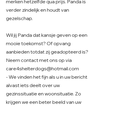
merken hetzelfde qua prijs. Panda is
verder zindelijk en houdt van
gezelschap.
Wil jij Panda dat kansje geven op een
mooie toekomst? Of opvang
aanbieden totdat zij geadopteerd is?
Neem contact met ons op via
care4shelterdogs@hotmail.com
- We vinden het fijn als u in uw bericht
alvast iets deelt over uw
gezinssituatie en woonsituatie. Zo
krijgen we een beter beeld van uw
thuissituatie en kunnen we samen
kijken of er een mooie match mogelijk
is.