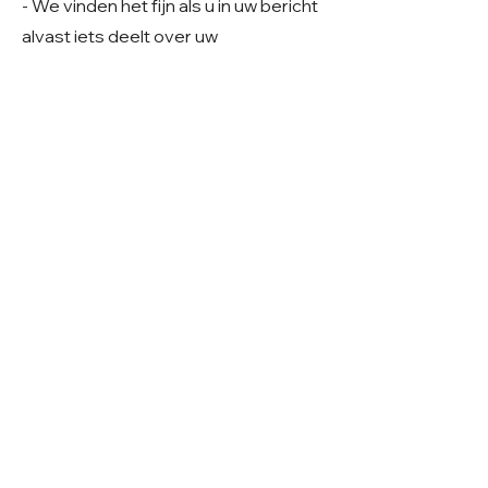
- We vinden het fijn als u in uw bericht
alvast iets deelt over uw
gezinssituatie en woonsituatie. Zo
krijgen we een beter beeld van uw
thuissituatie en kunnen we samen
kijken of er een mooie match mogelijk
is.
Geslacht: Teefje
Grootte: Verwachting middelmaat
Leeftijd: Geboren ~ 02-2026
Verblijf: Opvang in Roemenië
Gecastreerd/gesteriliseerd: Ja
© 2026 Care 4 Shelter Dogs
KVK:
82232547
UBN:
6913263