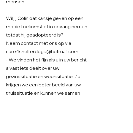
mensen.
Wil jij Colin dat kansje geven op een
mooie toekomst of in opvang nemen
totdat hij geadopteerd is?
Neem contact met ons op via
care4shelterdogs@hotmail.com
- We vinden het fijn als u in uw bericht
alvast iets deelt over uw
gezinssituatie en woonsituatie. Zo
krijgen we een beter beeld van uw
thuissituatie en kunnen we samen
kijken of er een mooie match mogelijk
is.
Geslacht: Reu
Grootte: 45 cm, klein middelmaat