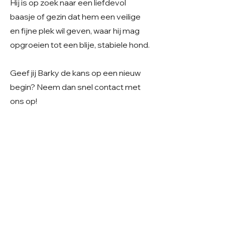
Hij is op zoek naar een liefdevol
baasje of gezin dat hem een veilige
en fijne plek wil geven, waar hij mag
opgroeien tot een blije, stabiele hond.
Geef jij Barky de kans op een nieuw
begin? Neem dan snel contact met
ons op!
care4shelterdogs@hotmail.com
Geslacht: Reu
Grootte: Middelmaat
Leeftijd: Geboren rond eind april 2025
Verblijf: In Roemenië
Gecastreerd/gesteriliseerd: Ja
© 2026 Care 4 Shelter Dogs
KVK:
82232547