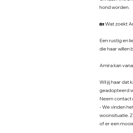
hond worden.
🏡 Wat zoekt A
Een rustig en 
die haar willen 
Amira kan vanaf 
Wil jij haar da
geadopteerd 
Neem contact 
- We vinden het 
woonsituatie. Z
of er een mooie