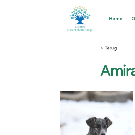
Home
O
< Terug
Amira