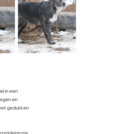
el in een
legen en
met geduld en
n middelgrote