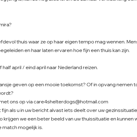
mira?
liefdevol thuis waar ze op haar eigen tempo mag wennen. Me
begeleiden en haar laten ervaren hoe fijn een thuis kan zijn.
half april / eind april naar Nederland reizen.
t kansje geven op een mooie toekomst? Of in opvang nemen to
wordt?
met ons op via
care4shelterdogs@hotmail.com
fijn als u in uw bericht alvast iets deelt over uw gezinssituati
o krijgen we een beter beeld van uw thuissituatie en kunnen
 match mogelijk is.