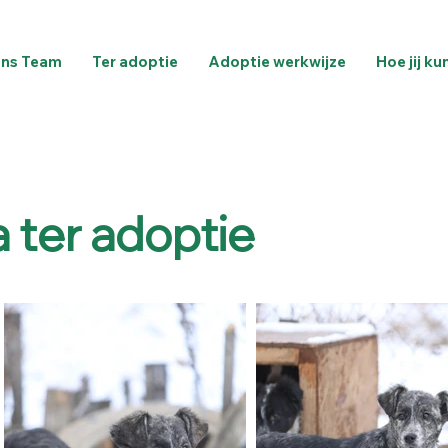
ns Team
Ter adoptie
Adoptie werkwijze
Hoe jij ku
 ter adoptie