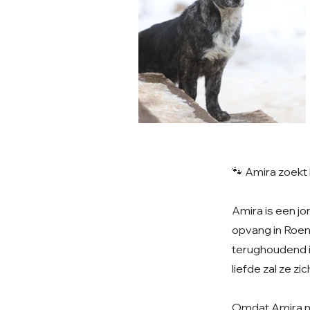
🐾 Amira zoekt
Amira is een jo
opvang in Roem
terughoudend i
liefde zal ze z
Omdat Amira nog