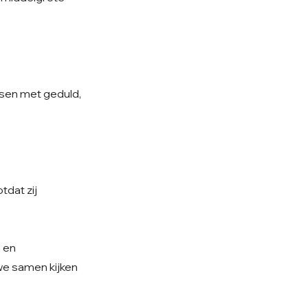
nsen met geduld,
tdat zij
e en
 we samen kijken