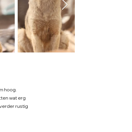
cm hoog.
tten wat erg
 verder rustig