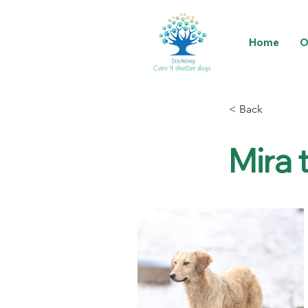
Home
O
< Back
Mira 