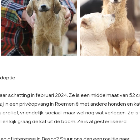
adoptie
naar schatting in februari 2024. Ze is een middelmaat van 52 
zij in een privéopvang in Roemenië met andere honden en ka
 erg lief, vriendelijk, sociaal, maar wel nog wat verlegen. Ze is
l en kijk graag de kat uit de boom. Ze is al gesteriliseerd.
ag of interesse in Basco? Stuur ons dan een mailtje naar