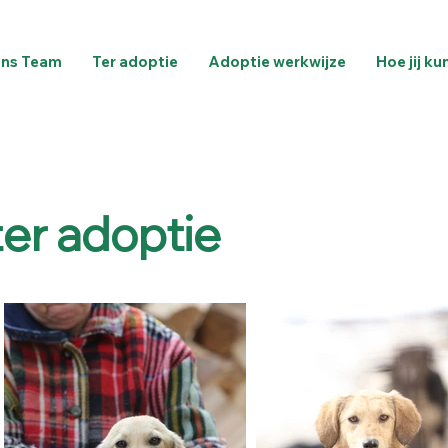
ns Team
Ter adoptie
Adoptie werkwijze
Hoe jij ku
ter adoptie