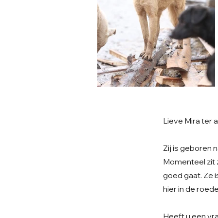
Lieve Mira ter 
Zij is geboren 
Momenteel zit 
goed gaat. Ze is
hier in de roede
Heeft u een vra