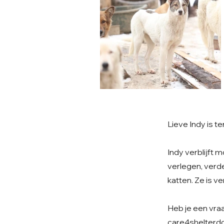
Lieve Indy is t
Indy verblijft 
verlegen, verde
katten. Ze is v
Heb je een vraa
care4shelter