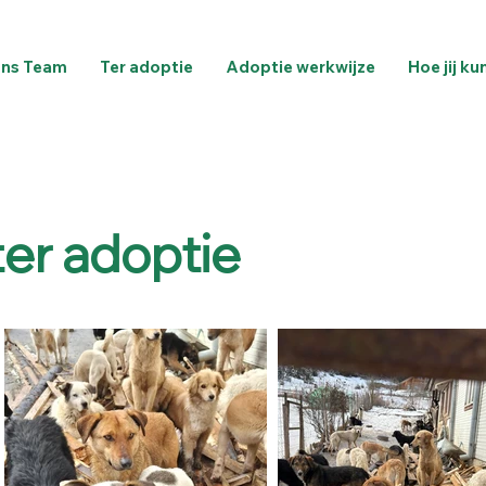
ns Team
Ter adoptie
Adoptie werkwijze
Hoe jij ku
ter adoptie