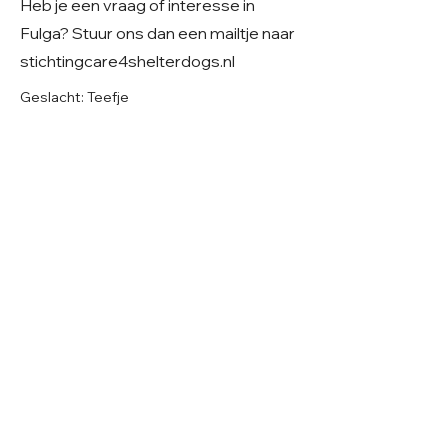
Heb je een vraag of interesse in
Fulga? Stuur ons dan een mailtje naar
stichtingcare4shelterdogs.nl
Geslacht: Teefje
Grootte: Klein middelmaat verwachting
Leeftijd: Geboren rond mei 2024
Verblijf: In Roemenië
Gecastreerd/gesteriliseerd: Ja
1 vd 14 pups
© 2026 Care 4 Shelter Dogs
KVK:
82232547
UBN:
6913263
Volg ons op
Facebook