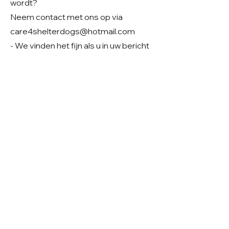
wordt?
Neem contact met ons op via
care4shelterdogs@hotmail.com
- We vinden het fijn als u in uw bericht
alvast iets deelt over uw
gezinssituatie en woonsituatie. Zo
krijgen we een beter beeld van uw
thuissituatie en kunnen we samen
kijken of er een mooie match mogelijk
is.
Geslacht: Teefje
Grootte: Verwachting middelmaat
Leeftijd: Geboren rond 01-2026
Verblijf: Opvang in Roemenië
Gecastreerd/gesteriliseerd: Ja