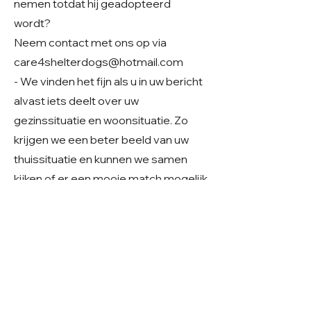
nemen totdat hij geadopteerd
wordt?
Neem contact met ons op via
care4shelterdogs@hotmail.com
- We vinden het fijn als u in uw bericht
alvast iets deelt over uw
gezinssituatie en woonsituatie. Zo
krijgen we een beter beeld van uw
thuissituatie en kunnen we samen
kijken of er een mooie match mogelijk
is.
Geslacht: Reu
Grootte: Middelmaat 50 cm
Leeftijd: Geboren rond begin 2023
Verblijf: Buitenopvang in Roemenië
Gecastreerd/gesteriliseerd: Ja