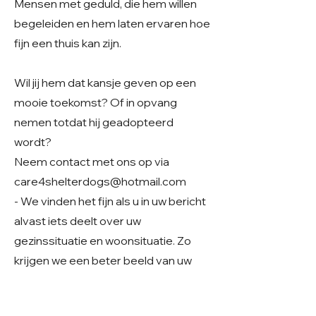
Mensen met geduld, die hem willen
begeleiden en hem laten ervaren hoe
fijn een thuis kan zijn.
Wil jij hem dat kansje geven op een
mooie toekomst? Of in opvang
nemen totdat hij geadopteerd
wordt?
Neem contact met ons op via
care4shelterdogs@hotmail.com
- We vinden het fijn als u in uw bericht
alvast iets deelt over uw
gezinssituatie en woonsituatie. Zo
krijgen we een beter beeld van uw
thuissituatie en kunnen we samen
kijken of er een mooie match mogelijk