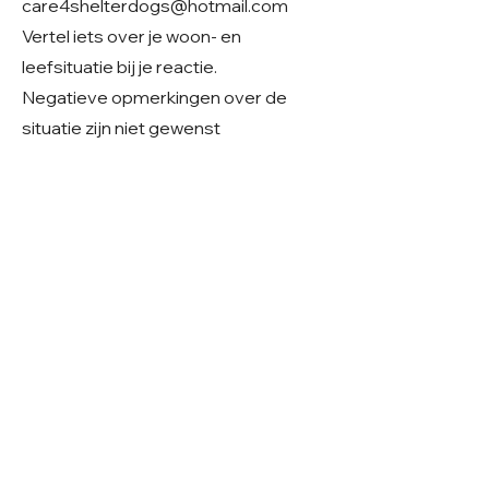
care4shelterdogs@hotmail.com
Vertel iets over je woon- en
leefsituatie bij je reactie.
Negatieve opmerkingen over de
situatie zijn niet gewenst
- Denk jij hiermee te kunnen match
mail ons dan met informatie over uw
situatie en wat u haar kunt bieden.
Mailadres:
Care4shelterdogs@hotmail.com
Geslacht: Teefje
Grootte: Middelmaat, ~ 20 Kg
Leeftijd: Geboren in 2020
Verblijf: Almere, Nederland
Gecastreerd/gesteriliseerd: Ja