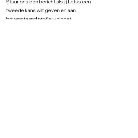
Stuur ons een bericht als jij Lotus een
tweede kans wilt geven en aan
bovenstaand profiel voldoet.
Heeft u serieuze interesse?
Stuur dan gerust een e-mail naar
Care4shelterdogs@hotmail.com
.
We vinden het fijn als u in uw bericht
alvast iets deelt over uw
gezinssituatie, ervaring en
woonsituatie. Zo krijgen we een beter
beeld van uw thuissituatie en kunnen
we samen kijken of er een mooie
match mogelijk is.
​Geslacht: Teefje
Grootte: Middelmaat