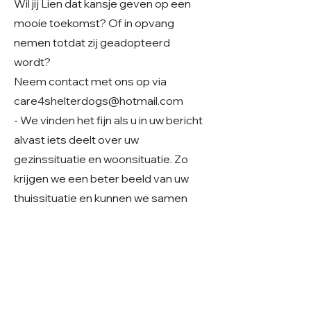
Wil jij Lien dat kansje geven op een
mooie toekomst? Of in opvang
nemen totdat zij geadopteerd
wordt?
Neem contact met ons op via
care4shelterdogs@hotmail.com
- We vinden het fijn als u in uw bericht
alvast iets deelt over uw
gezinssituatie en woonsituatie. Zo
krijgen we een beter beeld van uw
thuissituatie en kunnen we samen
kijken of er een mooie match mogelijk
is.
​Geslacht: Teefje
Grootte: Groot
Leeftijd: Geboren geschat in 2020